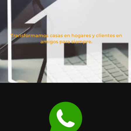
Transformamos casas en hogares y clientes en
amigos para siempre.
r
v
c