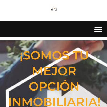
I
I
I
¡SOMOS TU
MEJOR
OPCIÓN
INMOBILIARIA!